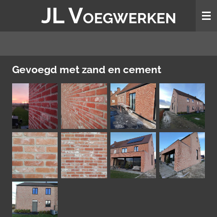
JL V
Ga
OEGWERKEN
direct
naar
de
hoofdinhoud
Gevoegd met zand en cement