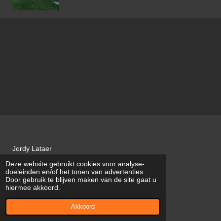
Jordy Lataer
Deze website gebruikt cookies voor analyse-
JL VOEGWERKEN
doeleinden en/of het tonen van advertenties.
Door gebruik te blijven maken van de site gaat u
BTW BE0747.751.422
hiermee akkoord.
© 2022 - 2026 JL Voegwerken
Akkoord
Powered by
JouwWeb