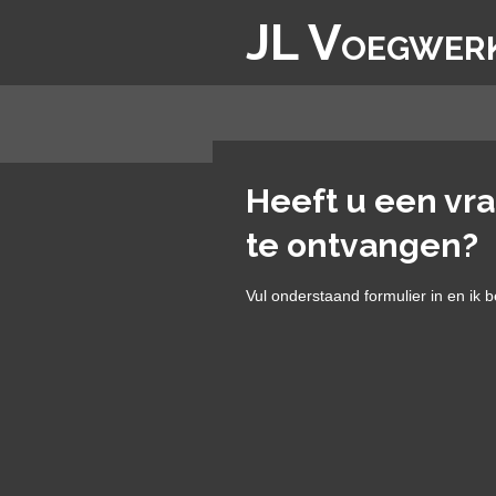
Ga
JL V
OEGWER
direct
naar
de
hoofdinhoud
Heeft u een vra
te ontvangen?
Vul onderstaand formulier in en ik 