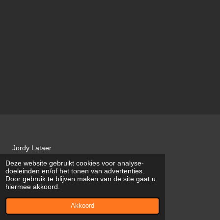
Jordy Lataer
Deze website gebruikt cookies voor analyse-
JL VOEGWERKEN
doeleinden en/of het tonen van advertenties.
Door gebruik te blijven maken van de site gaat u
BTW BE0747.751.422
hiermee akkoord.
© 2022 - 2026 JL Voegwerken
Akkoord
Powered by
JouwWeb