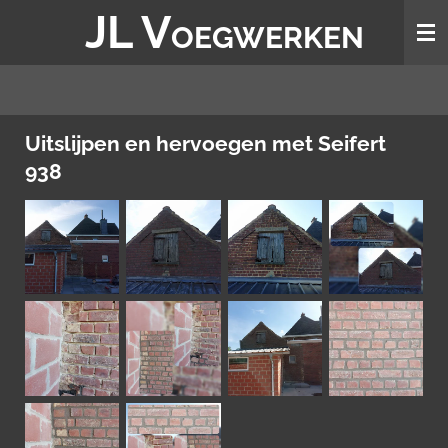
JL V
Ga
OEGWERKEN
direct
naar
de
hoofdinhoud
Uitslijpen en hervoegen met Seifert
938