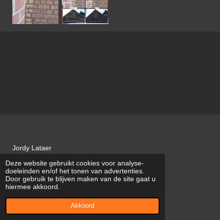
Jordy Lataer
Deze website gebruikt cookies voor analyse-
JL VOEGWERKEN
doeleinden en/of het tonen van advertenties.
Door gebruik te blijven maken van de site gaat u
BTW BE0747.751.422
hiermee akkoord.
© 2022 - 2026 JL Voegwerken
Akkoord
Powered by
JouwWeb