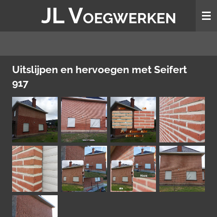
JL V
Ga
OEGWERKEN
direct
naar
de
hoofdinhoud
Uitslijpen en hervoegen met Seifert
917