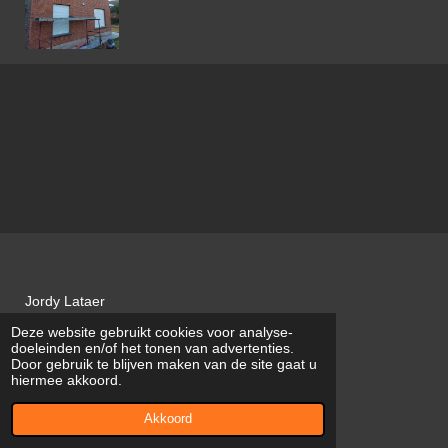
Jordy Lataer
Deze website gebruikt cookies voor analyse-
JL VOEGWERKEN
doeleinden en/of het tonen van advertenties.
Door gebruik te blijven maken van de site gaat u
BTW BE0747.751.422
hiermee akkoord.
© 2022 - 2026 JL Voegwerken
Akkoord
Powered by
JouwWeb