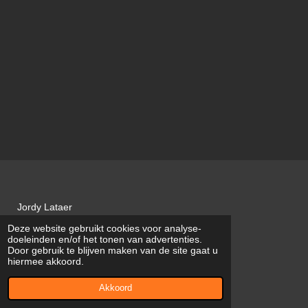
Jordy Lataer
Deze website gebruikt cookies voor analyse-
JL VOEGWERKEN
doeleinden en/of het tonen van advertenties.
Door gebruik te blijven maken van de site gaat u
BTW BE0747.751.422
hiermee akkoord.
© 2022 - 2026 JL Voegwerken
Akkoord
Powered by
JouwWeb