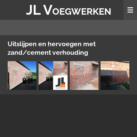
JL V
Ga
OEGWERKEN
direct
naar
de
hoofdinhoud
Uitslijpen en hervoegen met
zand/cement verhouding