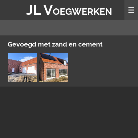
JL V
Ga
OEGWERKEN
direct
naar
de
hoofdinhoud
Gevoegd met zand en cement