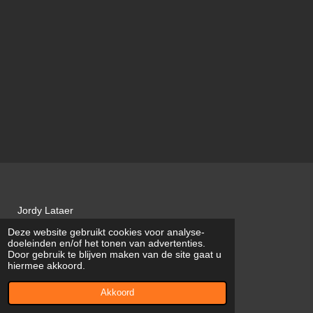
Jordy Lataer
Deze website gebruikt cookies voor analyse-
JL VOEGWERKEN
doeleinden en/of het tonen van advertenties.
Door gebruik te blijven maken van de site gaat u
BTW BE0747.751.422
hiermee akkoord.
© 2022 - 2026 JL Voegwerken
Akkoord
Powered by
JouwWeb